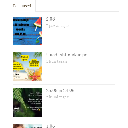
Postitused
2.08
7 päeva tagasi
Uued lahtiolekuajad
1 kuu tagasi
23.06 ja 24.06
2 kuud tagasi
1.06