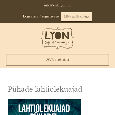
Skip
info@cafelyon.ee
to
content
Logi sisse / registreeru
Liitu uudiskirjaga
Ava menüü
Pühade lahtiolekuajad