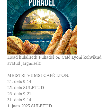
Head külalised! Pühadel on Café Lyoni kohvikud
avatud järgmiselt:
MEISTRI-VIIMSI CAFÉ LYON:
24. dets 9-14
25. dets SULETUD
26. dets 9-21
31. dets 9-14
1. jaan 2023 SULETUD