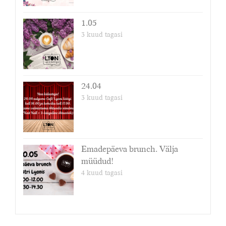
1.05
3 kuud tagasi
24.04
3 kuud tagasi
Emadepäeva brunch. Välja
müüdud!
4 kuud tagasi