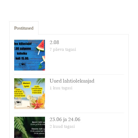
Postitused
2.08
7 päeva tagasi
Uued lahtiolekuajad
1 kuu tagasi
23.06 ja 24.06
2 kuud tagasi