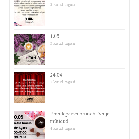
3 kuud tagasi
1.05
3 kuud tagasi
24.04
3 kuud tagasi
Emadepäeva brunch. Välja
müüdud!
4 kuud tagasi