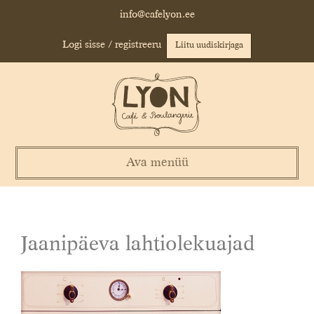
Skip
info@cafelyon.ee
to
content
Logi sisse / registreeru
Liitu uudiskirjaga
Ava menüü
Jaanipäeva lahtiolekuajad