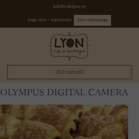
Skip
info@cafelyon.ee
to
content
Logi sisse / registreeru
Liitu uudiskirjaga
Ava menüü
OLYMPUS DIGITAL CAMERA