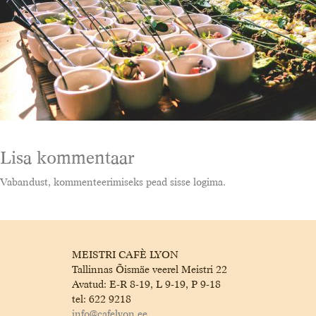
Lisa kommentaar
Vabandust, kommenteerimiseks pead
sisse logima
.
MEISTRI CAFÈ LYON
Tallinnas Õismäe veerel Meistri 22
Avatud: E-R 8-19, L 9-19, P 9-18
tel: 622 9218
info@cafelyon.ee