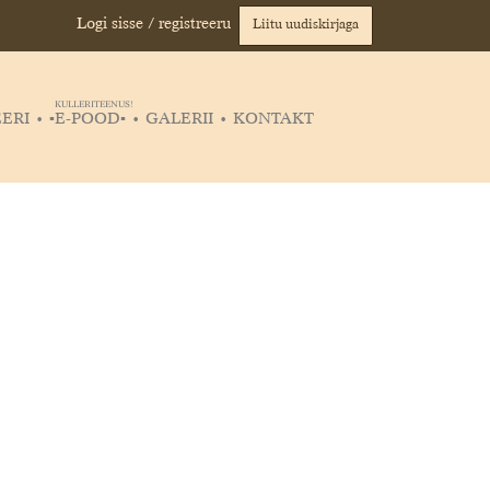
Logi sisse / registreeru
Liitu uudiskirjaga
KULLERITEENUS!
ERI
▪️E-POOD▪️
GALERII
KONTAKT