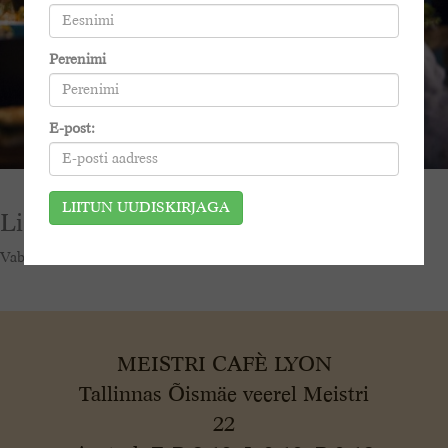
Perenimi
E-post:
Lisa kommentaar
Vabandust, kommenteerimiseks pead
sisse logima
.
MEISTRI CAFÈ LYON
Tallinnas Õismäe veerel Meistri
22