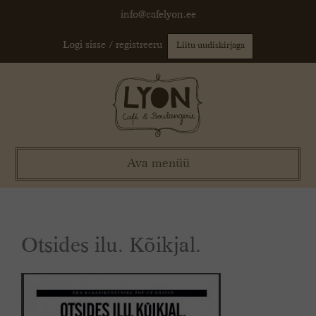
Skip
info@cafelyon.ee
to
content
Logi sisse / registreeru
Liitu uudiskirjaga
Ava menüü
Otsides ilu. Kõikjal.