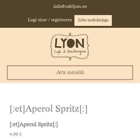
Skip
info@cafelyon.ee
to
content
Logi sisse / registreeru
Liitu uudiskirjaga
Ava menüü
[:et]Aperol Spritz[:]
[:et]Aperol Spritz[:]
4.90 €