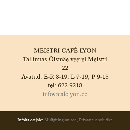
MEISTRI CAFÈ LYON
Tallinnas Õismäe veerel Meistri
22
Avatud: E-R 8-19, L 9-19, P 9-18
tel: 622 9218
info@cafelyon.ee
Infoks ostjale:
Müügitingimused
,
Privaatsuspoliitika