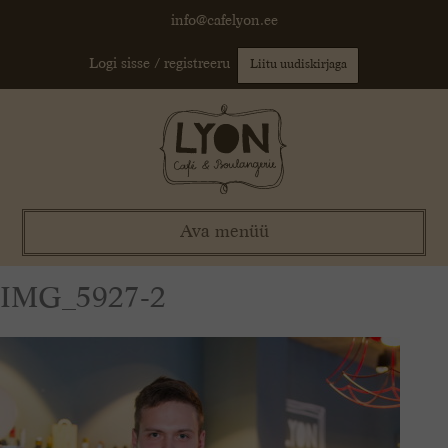
Skip
info@cafelyon.ee
to
content
Logi sisse / registreeru
Liitu uudiskirjaga
Ava menüü
IMG_5927-2